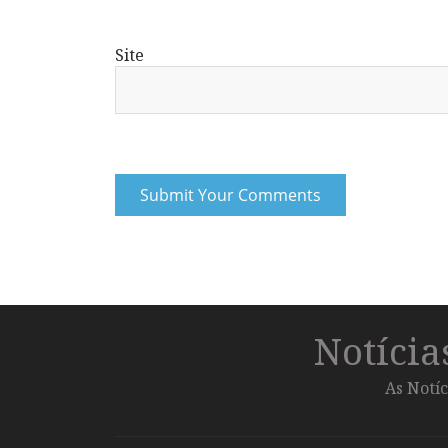
Site
Notíci
As Notíc