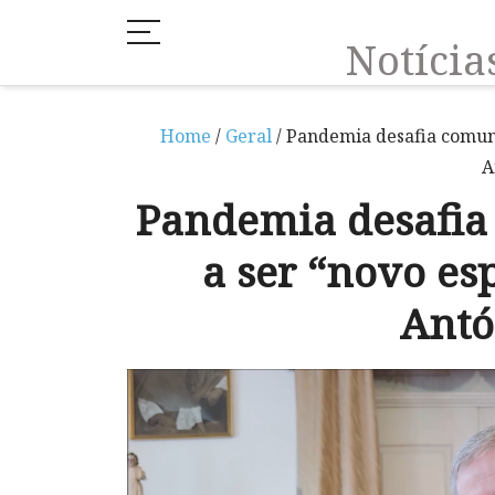
Notíci
Home
/
Geral
/ Pandemia desafia comunid
A
Pandemia desafia
a ser “novo esp
Antó