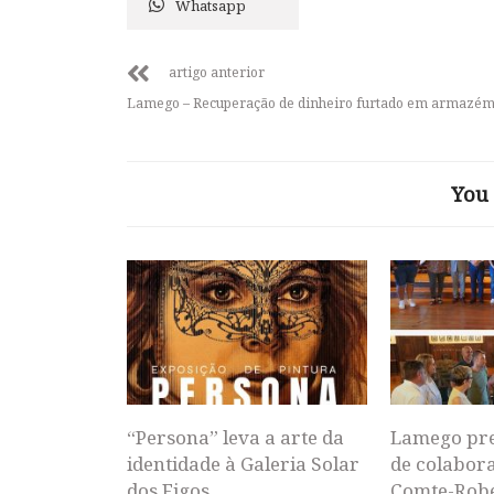
Whatsapp
artigo anterior
Lamego – Recuperação de dinheiro furtado em armazé
You 
“Persona” leva a arte da
Lamego pr
identidade à Galeria Solar
de colabor
dos Figos
Comte-Rob