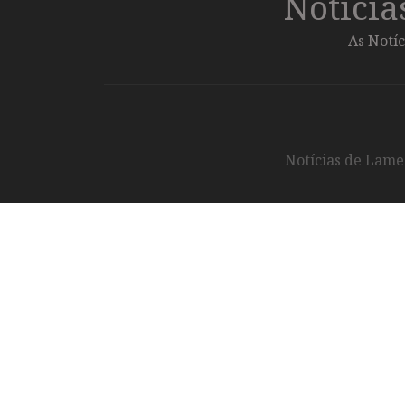
Notíci
As Notíc
Notícias de Lameg