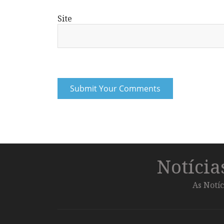
Site
Notíci
As Notíc