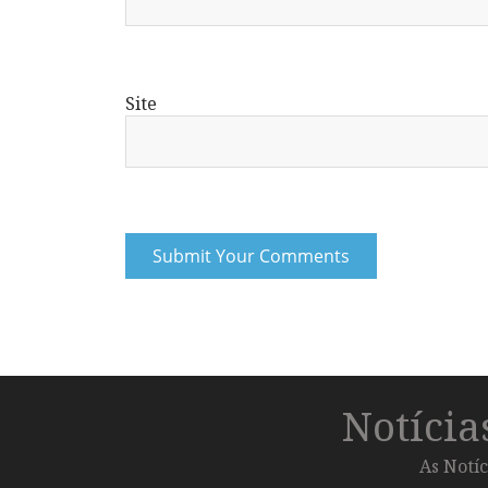
Site
Notíci
As Notíc