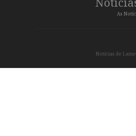
Notíci
As Notíc
Notícias de Lameg