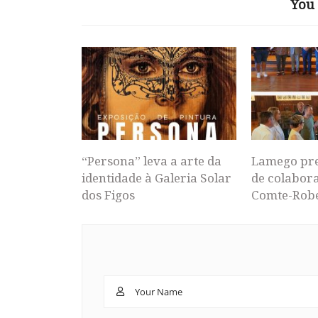
You 
“Persona” leva a arte da
Lamego pr
identidade à Galeria Solar
de colabor
dos Figos
Comte-Rob