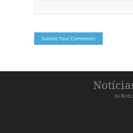
Notíci
As Notíc