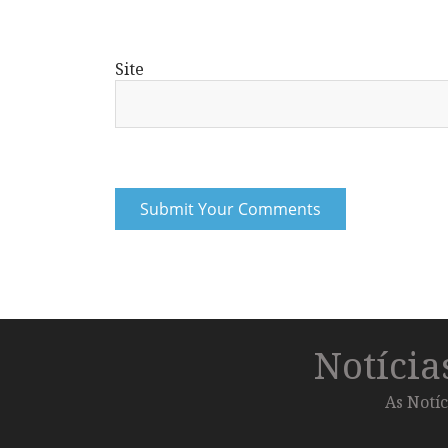
Site
Notíci
As Notíc