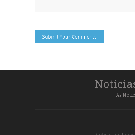
Notíci
As Notíc
Notícias de Lameg