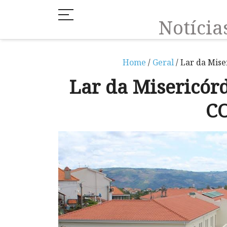
Notíci
Home
/
Geral
/ Lar da Mise
Lar da Misericór
CO