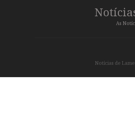
Notíci
As Notíc
Notícias de Lameg