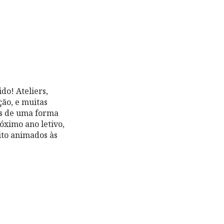
do! Ateliers,
ção, e muitas
ns de uma forma
róximo ano letivo,
ito animados às