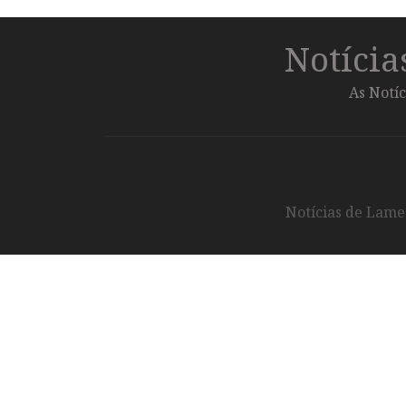
Notíci
As Notíc
Notícias de Lameg