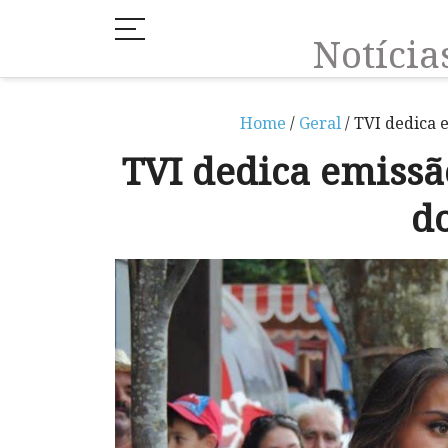
Notíci
Home
/
Geral
/ TVI dedica 
TVI dedica emissã
d