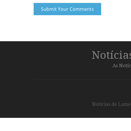
Notíci
As Notíc
Notícias de Lameg