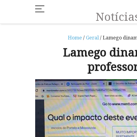
Notíci
Home
/
Geral
/ Lamego dinami
Lamego dina
professor