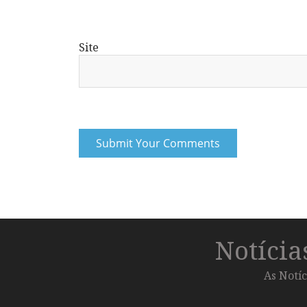
Site
Notíci
As Notíc