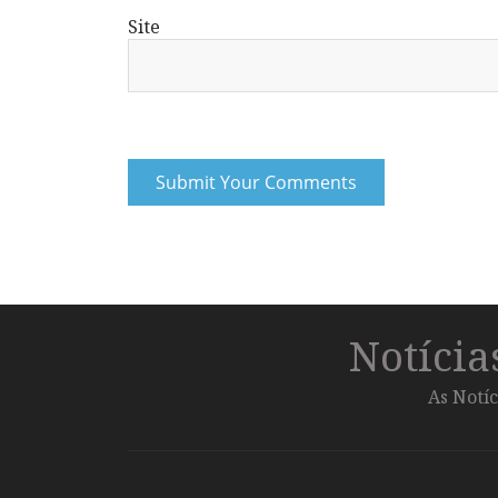
Site
Notíci
As Notíc