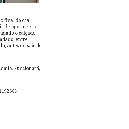
o final do dia
r de agora, será
mudado o calçado.
ndado, entre
o, antes de sair de
demia. Funcionará,
1192365