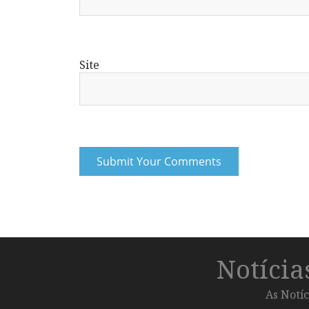
Site
Notíci
As Notíc