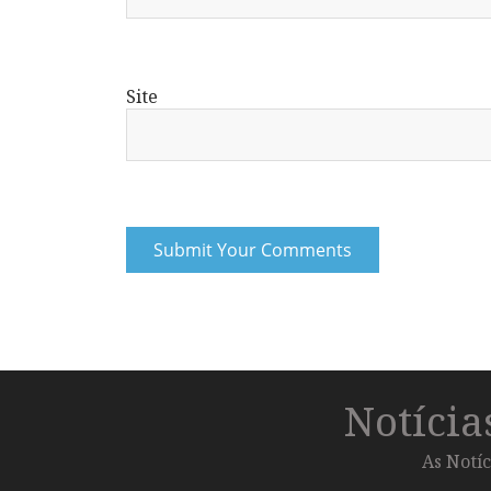
Site
Notíci
As Notíc