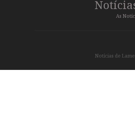
Notíci
As Notíc
Notícias de Lameg