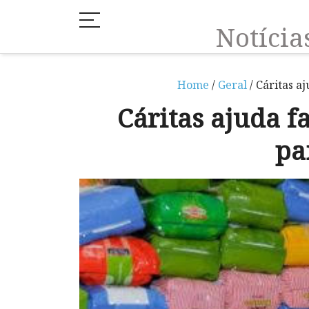
Notíci
Home
/
Geral
/ Cáritas a
Cáritas ajuda f
pa