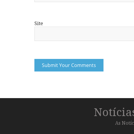
Site
Notíci
As Notíc