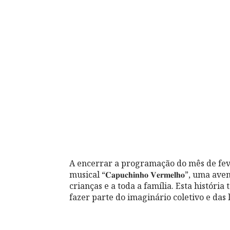
A encerrar a programação do mês de feve
musical “𝐂𝐚𝐩𝐮𝐜𝐡𝐢𝐧𝐡𝐨 𝐕𝐞𝐫𝐦𝐞𝐥𝐡𝐨”
crianças e a toda a família. Esta históri
fazer parte do imaginário coletivo e das 