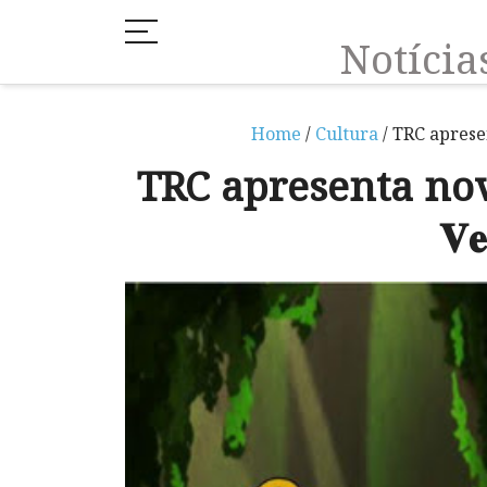
Notíci
Home
/
Cultura
/ TRC apresenta 
TRC apresenta novo mu
𝐕𝐞