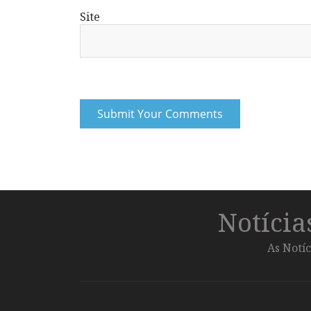
Site
Notíci
As Notíc