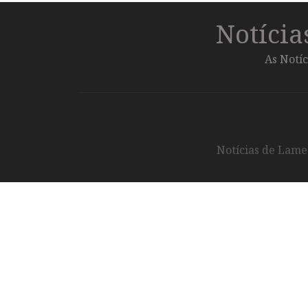
Notíci
As Notíc
Notícias de Lameg