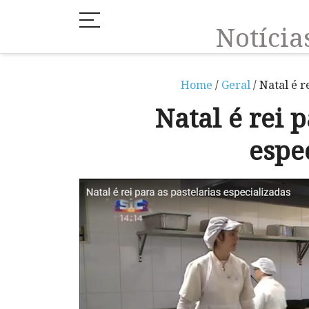
Notíci
Home
/
Geral
/ Natal é r
Natal é rei p
espe