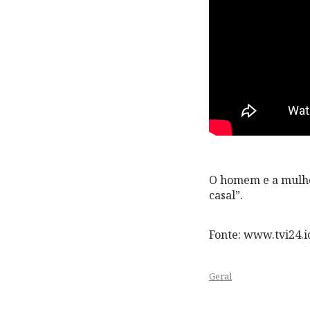
O homem e a mulher
casal”.
Fonte: www.tvi24.io
Geral