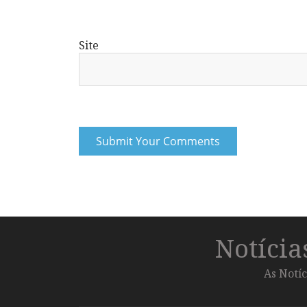
Site
Notíci
As Notíc