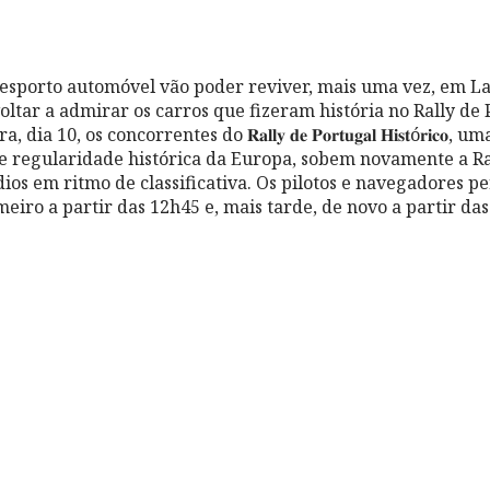
desporto automóvel vão poder reviver, mais uma vez, em 
voltar a admirar os carros que fizeram história no Rally de
a 10, os concorrentes do 𝐑𝐚𝐥𝐥𝐲 𝐝𝐞 𝐏𝐨𝐫𝐭𝐮𝐠𝐚𝐥 𝐇𝐢𝐬𝐭ó𝐫𝐢𝐜𝐨,
de regularidade histórica da Europa, sobem novamente a 
os em ritmo de classificativa. Os pilotos e navegadores p
meiro a partir das 12h45 e, mais tarde, de novo a partir das