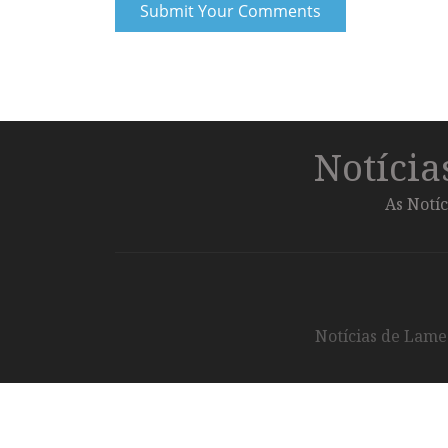
Notíci
As Notíc
Notícias de Lameg