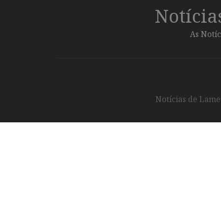
Notíci
As Notíc
Notícias de Lameg