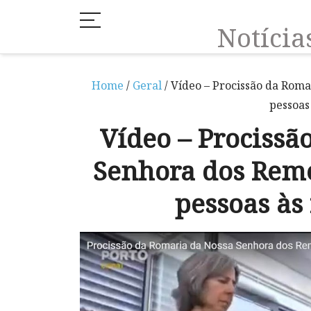
Notíci
Home
/
Geral
/ Vídeo – Procissão da Rom
pessoas
Vídeo – Procissã
Senhora dos Remé
pessoas às