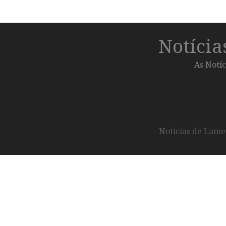
Notíci
As Notíc
Notícias de Lameg