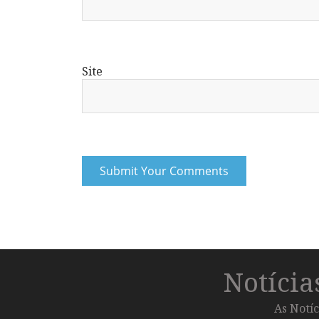
Site
Notíci
As Notíc