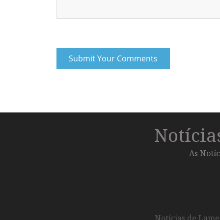
Notíci
As Notíc
Notícias de Lameg