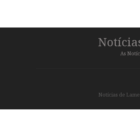
Notíci
As Notíc
Notícias de Lameg