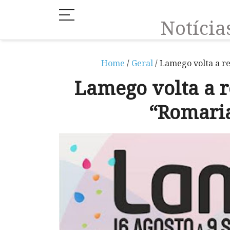
Notíci
Home
/
Geral
/ Lamego volta a re
Lamego volta a r
“Romaria