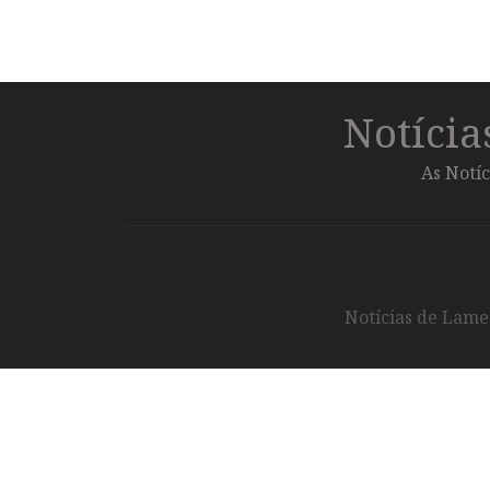
Notíci
As Notíc
Notícias de Lameg