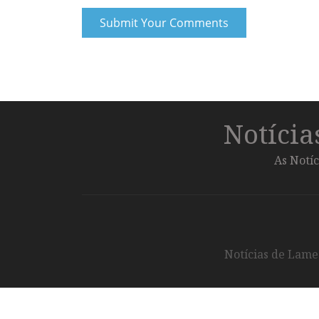
Notíci
As Notíc
Notícias de Lameg