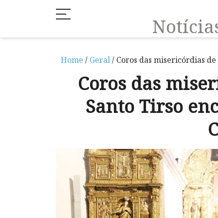
Notíci
Home
/
Geral
/ Coros das misericórdias d
Coros das miser
Santo Tirso en
C