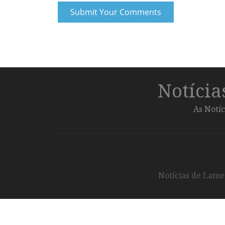
Notíci
As Notíc
Notícias de Lameg