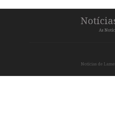
Notíci
As Notíc
Notícias de Lameg