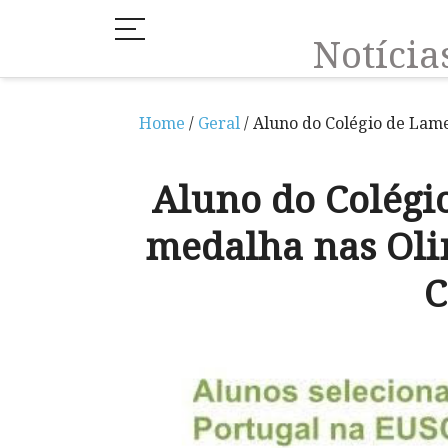
Notíci
Home
/
Geral
/ Aluno do Colégio de Lam
Aluno do Colégi
medalha nas Oli
C