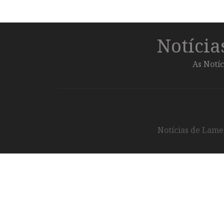
Notíci
As Notíc
Notícias de Lameg