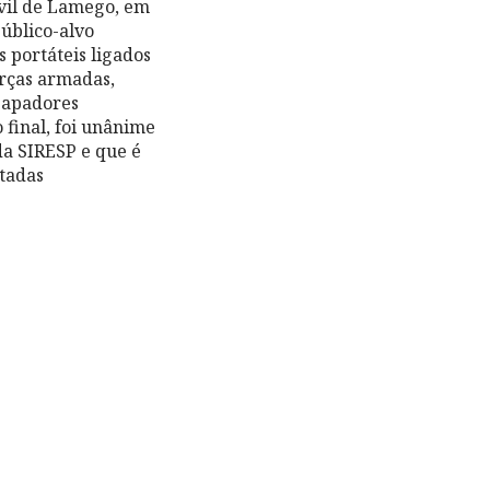
ivil de Lamego, em
úblico-alvo
 portáteis ligados
rças armadas,
Sapadores
final, foi unânime
da SIRESP e que é
stadas