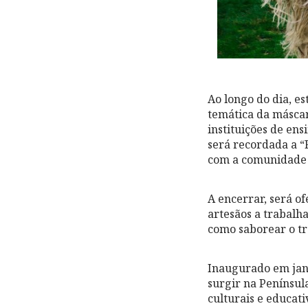
Ao longo do dia, es
temática da máscar
instituições de ens
será recordada a “
com a comunidade d
A encerrar, será o
artesãos a trabalh
como saborear o tr
Inaugurado em jane
surgir na Penínsul
culturais e educati