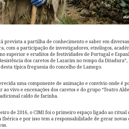
tá prevista a partilha de conhecimento e saber em diversas
a, com a participação de investigadores, etnólogos, académ
ino superior e eruditos de festividades de Portugal e Espan
Resistência dos caretos de Lazarim no tempo da Ditadura”
esta típica freguesia do concelho de Lamego.
ferecida uma componente de animação e convívio onde é po
ar ao vivo e encenações dos caretos e do grupo “Teatro Ald
adicional caldo de farinha.
iro de 2016, o CIMI foi o primeiro espaço ligado ao ritual
a Ibérica e por isso tem a responsabilidade de gerar novas
vas.