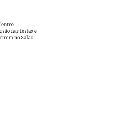
Centro
são nas festas e
orrem no Salão