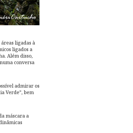
 áreas ligadas à
icos ligados a
ha. Além disso,
, numa conversa
ssível admirar os
eia Verde”, bem
 da máscara a
 dinâmicas