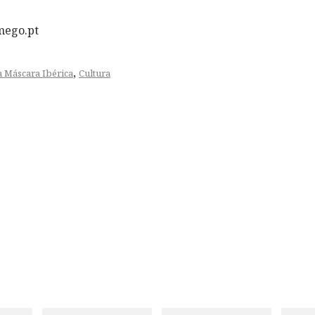
mego.pt
,
a Máscara Ibérica
Cultura