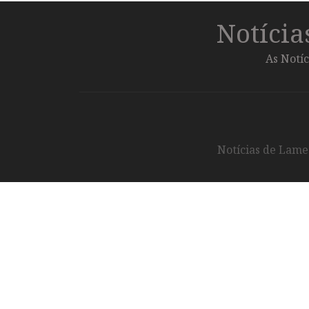
Notíci
As Notíc
Notícias de Lameg