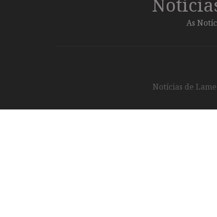
Notíci
As Notíc
Notícias de Lameg