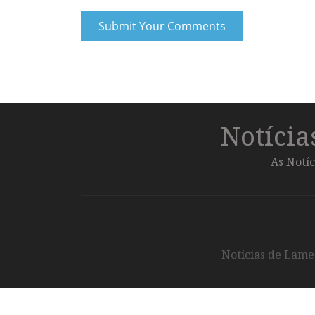
Notíci
As Notíc
Notícias de Lameg