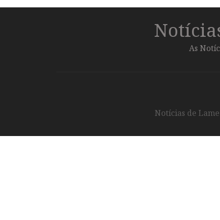
Notíci
As Notíc
Notícias de Lameg