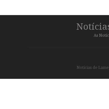
Notíci
As Notíc
Notícias de Lameg