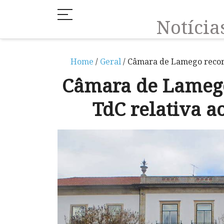
Notíci
Home
/
Geral
/ Câmara de Lamego recorr
Câmara de Lamego
TdC relativa a