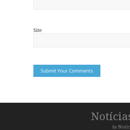
Site
Notíci
As Notíc