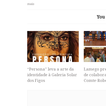
maio
You 
“Persona” leva a arte da
Lamego pr
identidade à Galeria Solar
de colabor
dos Figos
Comte-Rob