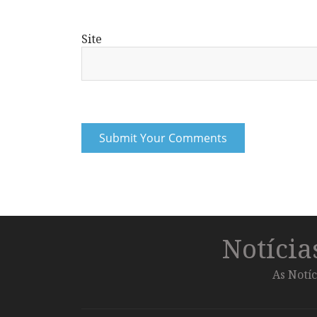
Site
Notíci
As Notíc