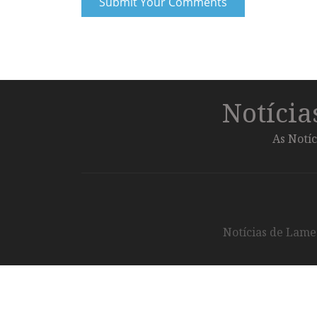
Notíci
As Notíc
Notícias de Lameg