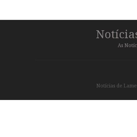
Notíci
As Notíc
Notícias de Lameg