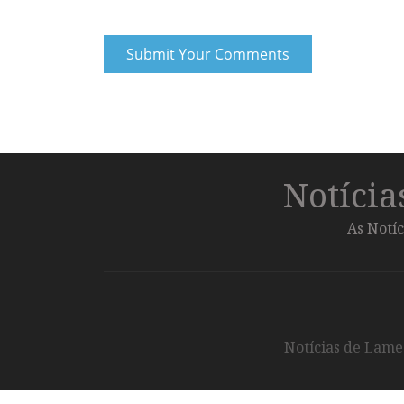
Notíci
As Notíc
Notícias de Lameg