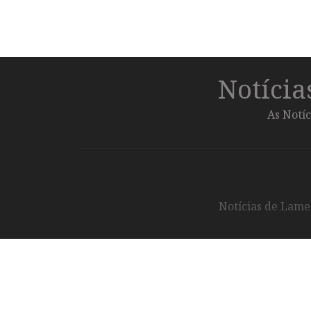
Notíci
As Notíc
Notícias de Lameg