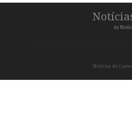
Notíci
As Notíc
Notícias de Lameg