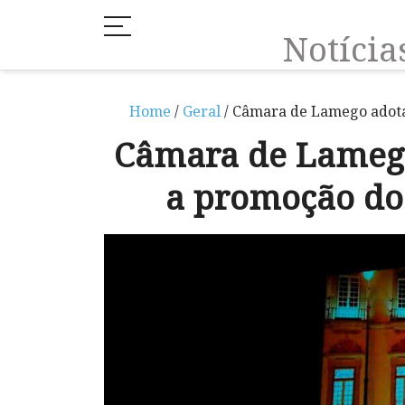
Notíci
Home
/
Geral
/ Câmara de Lamego adota
Câmara de Lameg
a promoção do